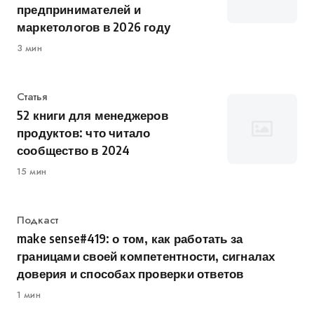
предпринимателей и
маркетологов в 2026 году
3 мин
Категория
Статья
52 книги для менеджеров
продуктов: что читало
сообщество в 2024
15 мин
Категория
Подкаст
make sense#419: о том, как работать за
границами своей компетентности, сигналах
доверия и способах проверки ответов
1 мин