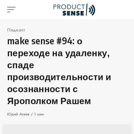
Skip
to
content
Категория
Подкаст
make sense #94: о
переходе на удаленку,
спаде
производительности и
осознанности с
Ярополком Рашем
Автор
Юрий Агеев
1 мин